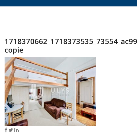
1718370662_1718373535_73554_ac9
copie