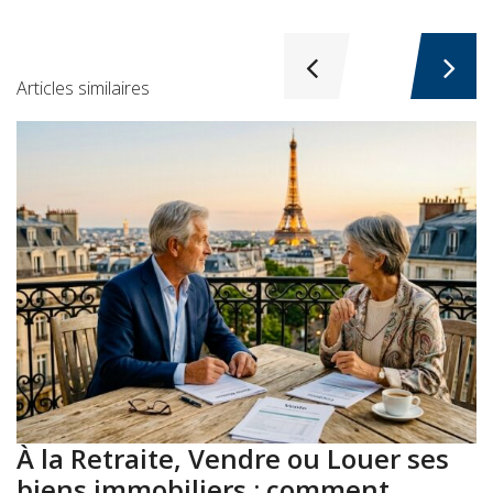
Articles similaires
À la Retraite, Vendre ou Louer ses
A
biens immobiliers : comment
: