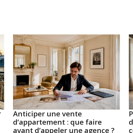
r
Anticiper une vente
P
d’appartement : que faire
d
avant d’appeler une agence ?
c