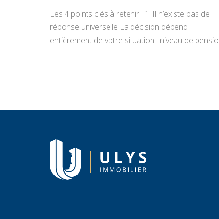
Les 4 points clés à retenir : 1. Il n’existe pas de
réponse universelle La décision dépend
entièrement de votre situation : niveau de pensio
état du bien, projets de vie, appétence pour la
gestion locative et objectifs de transmission.
Vendre libère un capital immédiat ; louer génère
des revenus réguliers. Seule une analyse
personnalisée […]