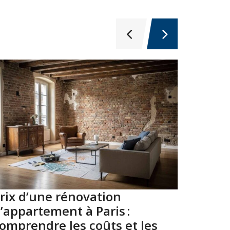
rix d’une rénovation
Top 10
’appartement à Paris :
Paris 
omprendre les coûts et les
2026