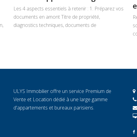
e
Les 4 aspects essentiels à retenir : 1. Préparez vos
documents en amont Titre de propriété,
R
n,
diagnostics techniques, documents de
s
copropriété, justificatifs de travaux : rassemblez
co
tout avant de signer un mandat. Chaque document
L
manquant au moment décisif peut ralentir la
ar
transaction et fragiliser la confiance de l’acheteur.
r
2. Connaissez la valeur réelle de votre […]
c
c
c
ULYS Immobilier offre un service Premium de
éc
Vente et Location dédié à une large gamme
d'appartements et bureaux parisiens.