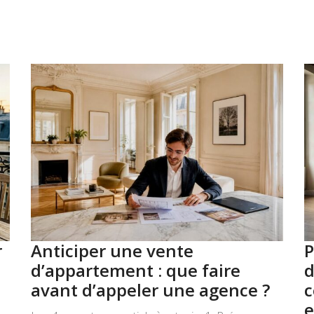
r
Anticiper une vente
P
d’appartement : que faire
d
avant d’appeler une agence ?
c
e