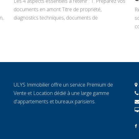
Les 4 aspects essentiels à retenir : 1. Préparez vos
documents en amont Titre de propriété,
R
n,
diagnostics techniques, documents de
s
copropriété, justificatifs de travaux : rassemblez
co
tout avant de signer un mandat. Chaque document
L
manquant au moment décisif peut ralentir la
ar
transaction et fragiliser la confiance de l’acheteur.
r
2. Connaissez la valeur réelle de votre […]
c
c
c
ULYS Immobilier offre un service Premium de
éc
Vente et Location dédié à une large gamme
d'appartements et bureaux parisiens.