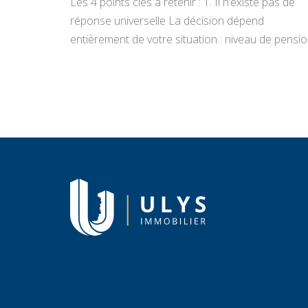
Les 4 points clés à retenir : 1. Il n’existe pas de
réponse universelle La décision dépend
entièrement de votre situation : niveau de pensio
état du bien, projets de vie, appétence pour la
gestion locative et objectifs de transmission.
Vendre libère un capital immédiat ; louer génère
des revenus réguliers. Seule une analyse
personnalisée […]