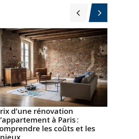
rix d’une rénovation
Top 10
’appartement à Paris :
Paris 
omprendre les coûts et les
2026
njeux