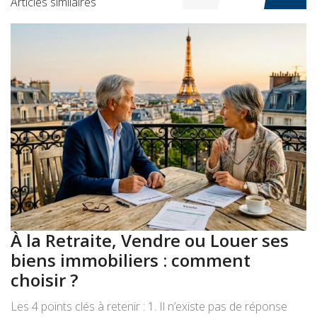
Articles similaires
À la Retraite, Vendre ou Louer ses
A
biens immobiliers : comment
:
choisir ?
a
Les 4 points clés à retenir : 1. Il n’existe pas de réponse
Le