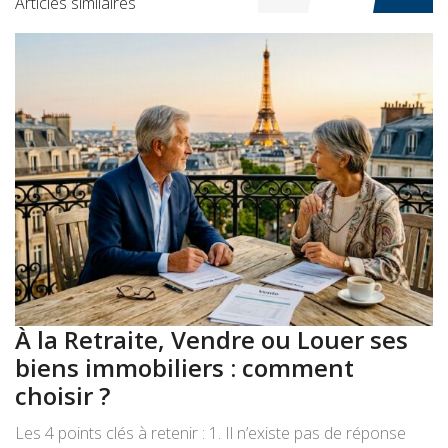
Articles similaires
À la Retraite, Vendre ou Louer ses
A
biens immobiliers : comment
:
choisir ?
a
Les 4 points clés à retenir : 1. Il n’existe pas de réponse
Le