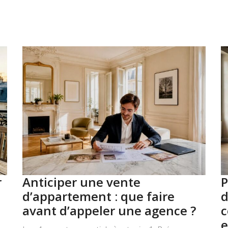
r
Anticiper une vente
P
d’appartement : que faire
d
avant d’appeler une agence ?
c
e