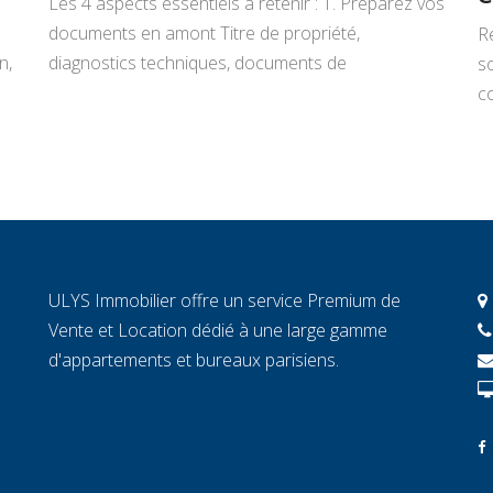
Les 4 aspects essentiels à retenir : 1. Préparez vos
documents en amont Titre de propriété,
R
n,
diagnostics techniques, documents de
s
copropriété, justificatifs de travaux : rassemblez
co
tout avant de signer un mandat. Chaque document
L
manquant au moment décisif peut ralentir la
ar
transaction et fragiliser la confiance de l’acheteur.
r
2. Connaissez la valeur réelle de votre […]
c
c
c
ULYS Immobilier offre un service Premium de
éc
Vente et Location dédié à une large gamme
d'appartements et bureaux parisiens.