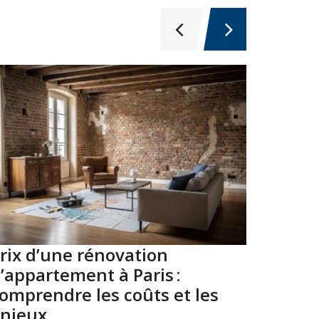
rix d’une rénovation
Top 10
’appartement à Paris :
Paris 
omprendre les coûts et les
2026
njeux