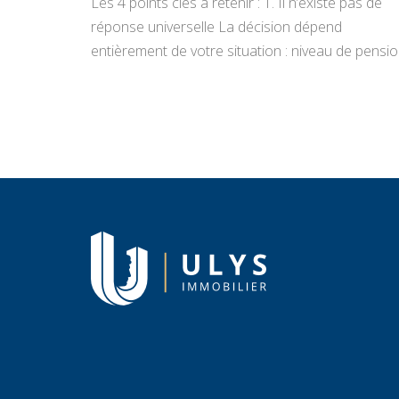
Les 4 points clés à retenir : 1. Il n’existe pas de
réponse universelle La décision dépend
entièrement de votre situation : niveau de pensio
état du bien, projets de vie, appétence pour la
gestion locative et objectifs de transmission.
Vendre libère un capital immédiat ; louer génère
des revenus réguliers. Seule une analyse
personnalisée […]