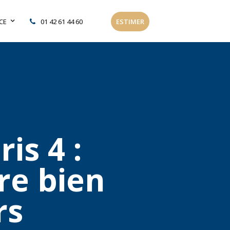
CE
01 42 61 44 60
ESTIMER
is 4 :
re bien
rs