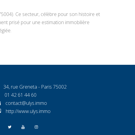
75004). Ce secteur, célèbre pour son histoire et
ement prisé pour une estimation immobilière
égiée.
34, rue Greneta - Paris 75002
01 42 61 44 60
contact@ulys.immo
http://www.ulys.immo