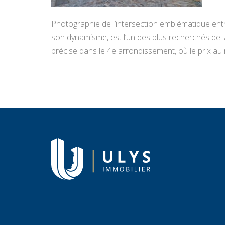
Photographie de l’intersection emblématique entre
son dynamisme, est l’un des plus recherchés de la
précise dans le 4e arrondissement, où le prix au m