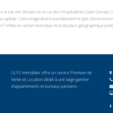
 la rue des Rosiers et la rue des Hospitalières-Saint-Gervais (
 capitale. Cette image illustre parfaitement le type d’environn
² reflète le cachet historique et la situation géographique privil
ULYS Immobilier offre un service Premium de
Vente et Location dédié à une large gamme
d'appartements et bureaux parisiens.