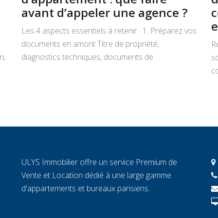
avant d’appeler une agence ?
c
e
Les 4 aspects essentiels à retenir : 1. Préparez vos
documents en amont Titre de propriété,
R
n,
diagnostics techniques, documents de
s
copropriété, justificatifs de travaux : rassemblez
co
tout avant de signer un mandat. Chaque document
L
manquant au moment décisif peut ralentir la
ar
transaction et fragiliser la confiance de l’acheteur.
r
2. Connaissez la valeur réelle de votre […]
c
c
c
ULYS Immobilier offre un service Premium de
éc
Vente et Location dédié à une large gamme
d'appartements et bureaux parisiens.