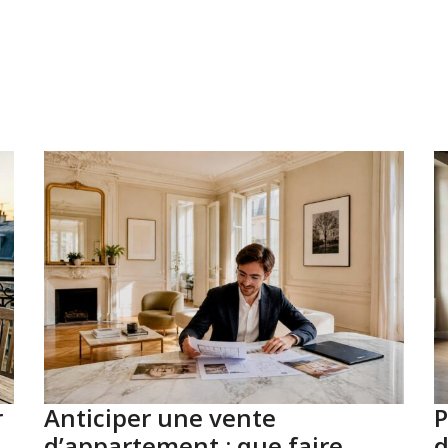
r
Anticiper une vente
P
d’appartement : que faire
d