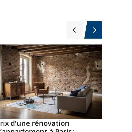
rix d’une rénovation
Top 10
’appartement à Paris :
Paris 