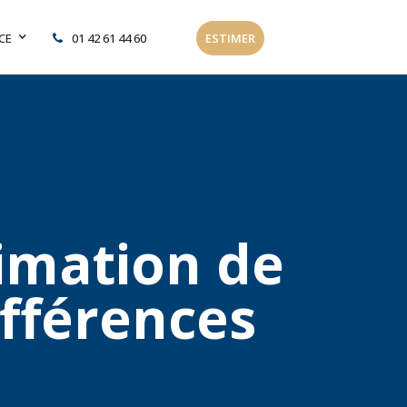
CE
01 42 61 44 60
ESTIMER
timation de
ifférences