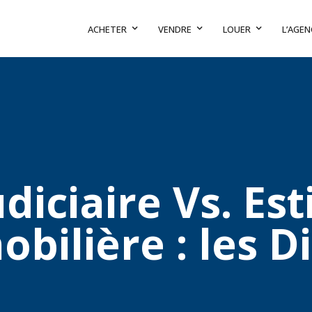
ACHETER
VENDRE
LOUER
L’AGEN
udiciaire Vs. Es
bilière : les D