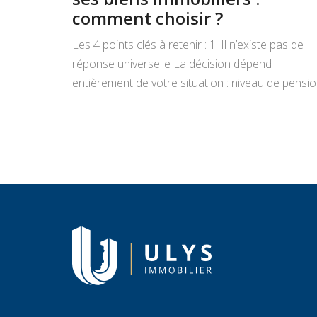
comment choisir ?
Les 4 points clés à retenir : 1. Il n’existe pas de
réponse universelle La décision dépend
entièrement de votre situation : niveau de pensio
état du bien, projets de vie, appétence pour la
gestion locative et objectifs de transmission.
Vendre libère un capital immédiat ; louer génère
des revenus réguliers. Seule une analyse
personnalisée […]