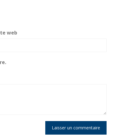
ite web
re.