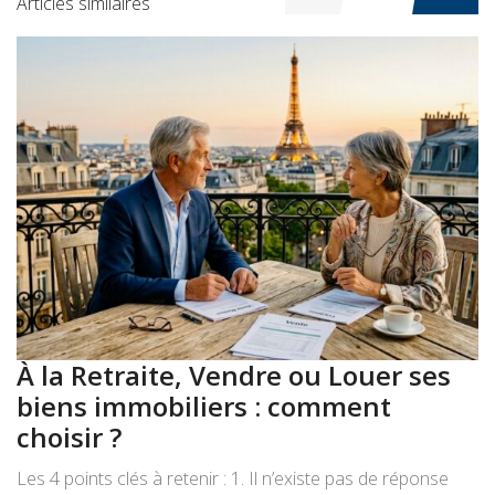
Articles similaires
À la Retraite, Vendre ou Louer ses
A
biens immobiliers : comment
:
choisir ?
a
Les 4 points clés à retenir : 1. Il n’existe pas de réponse
Le