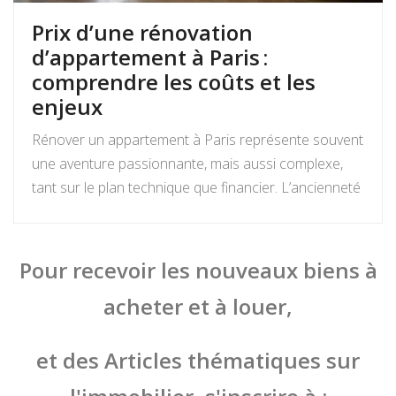
Prix d’une rénovation
d’appartement à Paris :
comprendre les coûts et les
enjeux
Rénover un appartement à Paris représente souvent
une aventure passionnante, mais aussi complexe,
tant sur le plan technique que financier. L’ancienneté
des biens, les contraintes architecturales
spécifiques et l’exigence de qualité rendent la
question du prix au mètre carré essentielle pour tout
Pour recevoir les nouveaux biens à
projet de rénovation complète ou partielle. Entre une
acheter et à louer,
remise en état classique et une rénovation haut de
gamme, les écarts […]
et des Articles thématiques sur