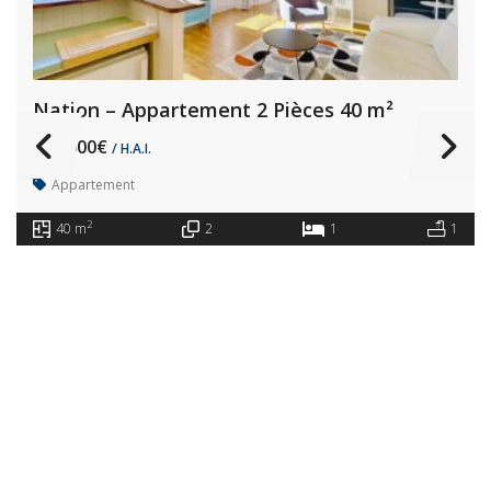
Nation – Appartement 2 Pièces 40 m²
375.000€
/ H.A.I.
Appartement
2
40 m
2
1
1