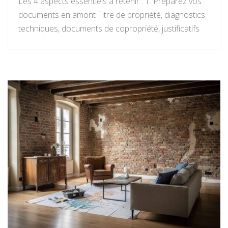
Les 4 aspects essentiels à retenir : 1. Préparez vos
documents en amont Titre de propriété, diagnostics
techniques, documents de copropriété, justificatifs
de travaux : rassemblez tout avant de signer un
mandat. Chaque document manquant au moment
décisif peut ralentir la transaction et fragiliser la
confiance de l’acheteur. 2. Connaissez la valeur
réelle de votre […]