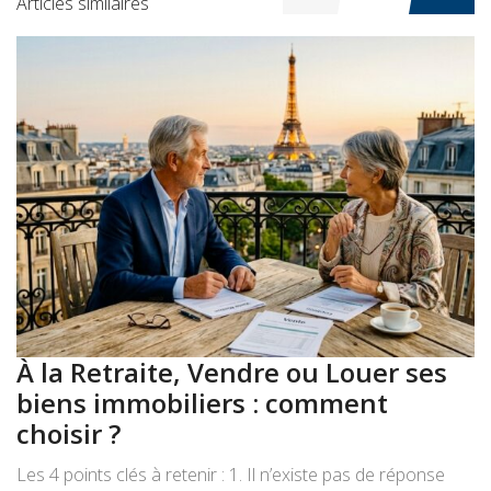
Articles similaires
À la Retraite, Vendre ou Louer ses
A
biens immobiliers : comment
:
choisir ?
a
Les 4 points clés à retenir : 1. Il n’existe pas de réponse
Le