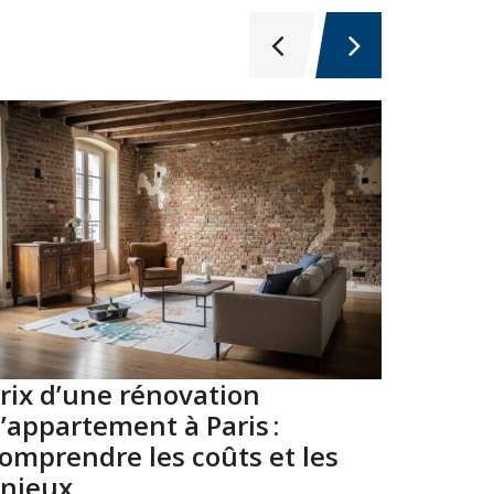
rix d’une rénovation
Top 10
’appartement à Paris :
Paris 
omprendre les coûts et les
2026
njeux