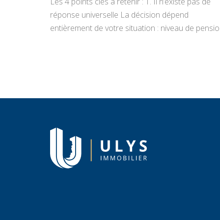
Les 4 points clés à retenir : 1. Il n’existe pas de
réponse universelle La décision dépend
entièrement de votre situation : niveau de pensio
état du bien, projets de vie, appétence pour la
gestion locative et objectifs de transmission.
Vendre libère un capital immédiat ; louer génère
des revenus réguliers. Seule une analyse
personnalisée […]