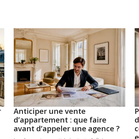
r
Anticiper une vente
P
d’appartement : que faire
d
avant d’appeler une agence ?
c
e