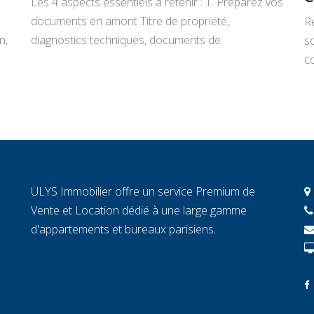
Les 4 aspects essentiels à retenir : 1. Préparez vos
documents en amont Titre de propriété,
R
n,
diagnostics techniques, documents de
s
copropriété, justificatifs de travaux : rassemblez
co
tout avant de signer un mandat. Chaque document
L
manquant au moment décisif peut ralentir la
ar
transaction et fragiliser la confiance de l’acheteur.
r
2. Connaissez la valeur réelle de votre […]
c
c
c
ULYS Immobilier offre un service Premium de
éc
Vente et Location dédié à une large gamme
d'appartements et bureaux parisiens.