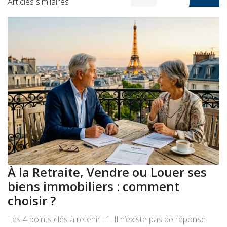
Articles similaires
À la Retraite, Vendre ou Louer ses
A
biens immobiliers : comment
:
choisir ?
a
Les 4 points clés à retenir : 1. Il n’existe pas de réponse
Le