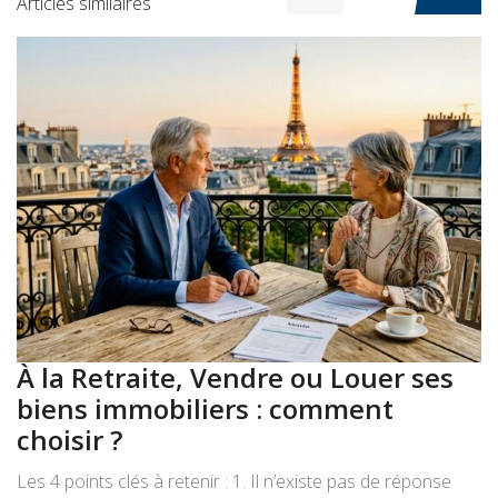
Articles similaires
À la Retraite, Vendre ou Louer ses
A
biens immobiliers : comment
:
choisir ?
a
Les 4 points clés à retenir : 1. Il n’existe pas de réponse
Le