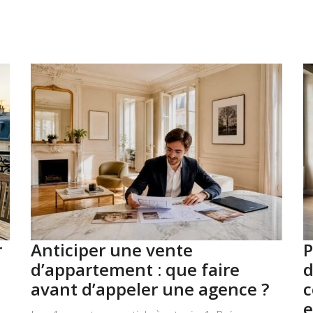
r
Anticiper une vente
P
d’appartement : que faire
d
avant d’appeler une agence ?
c
e