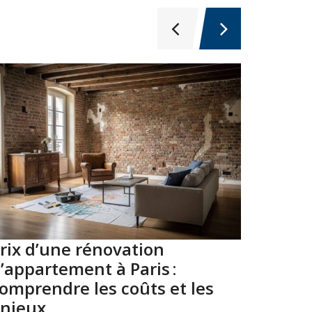
rix d’une rénovation
Top 10
’appartement à Paris :
Paris 
omprendre les coûts et les
2026
njeux