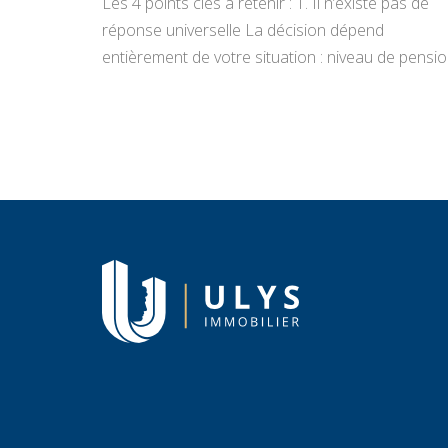
Les 4 points clés à retenir : 1. Il n’existe pas de
réponse universelle La décision dépend
entièrement de votre situation : niveau de pensio
état du bien, projets de vie, appétence pour la
gestion locative et objectifs de transmission.
Vendre libère un capital immédiat ; louer génère
des revenus réguliers. Seule une analyse
personnalisée […]