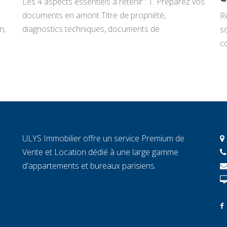
Les 4 aspects essentiels à retenir : 1. Préparez vos
documents en amont Titre de propriété,
R
n,
diagnostics techniques, documents de
s
copropriété, justificatifs de travaux : rassemblez
co
tout avant de signer un mandat. Chaque document
L
manquant au moment décisif peut ralentir la
ar
transaction et fragiliser la confiance de l’acheteur.
r
2. Connaissez la valeur réelle de votre […]
c
c
c
ULYS Immobilier offre un service Premium de
éc
Vente et Location dédié à une large gamme
d'appartements et bureaux parisiens.