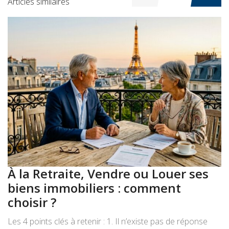
Articles similaires
À la Retraite, Vendre ou Louer ses
A
biens immobiliers : comment
:
choisir ?
a
Les 4 points clés à retenir : 1. Il n’existe pas de réponse
Le