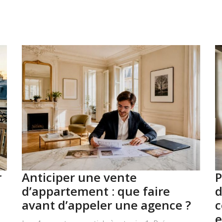
r
Anticiper une vente
P
d’appartement : que faire
d
avant d’appeler une agence ?
c
e