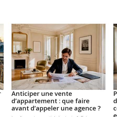
r
Anticiper une vente
P
d’appartement : que faire
d
avant d’appeler une agence ?
c
e