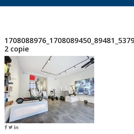
1708088976_1708089450_89481_537
2 copie