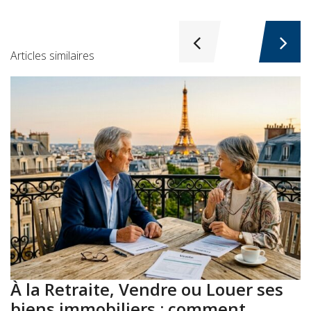
Articles similaires
À la Retraite, Vendre ou Louer ses
A
biens immobiliers : comment
: