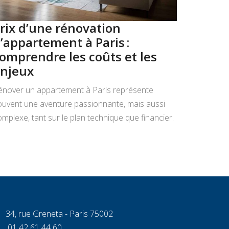
rix d’une rénovation
Top 10
’appartement à Paris :
Paris 
omprendre les coûts et les
2026
njeux
Ces studio
commune : 
énover un appartement à Paris représente
pas au bud
ouvent une aventure passionnante, mais aussi
porté sur l
mplexe, tant sur le plan technique que financier.
2026 · Le
’ancienneté des biens, les contraintes
Sources vé
chitecturales spécifiques et l’exigence de qualité
segment d
endent la question du prix au mètre
arré essentielle pour tout projet de rénovation
omplète ou partielle. Entre une remise en état
lassique et une rénovation haut de gamme, les
34, rue Greneta - Paris 75002
arts […]
01 42 61 44 60