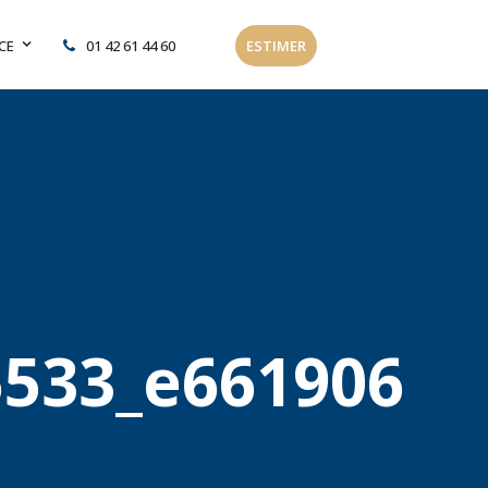
CE
01 42 61 44 60
ESTIMER
5533_e661906