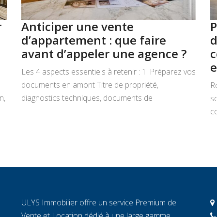
r
Anticiper une vente
P
d’appartement : que faire
d
avant d’appeler une agence ?
c
e
Les 4 aspects essentiels à retenir : 1. Préparez vos
documents en amont Titre de propriété,
R
n,
diagnostics techniques, documents de
s
copropriété, justificatifs de travaux : rassemblez
co
tout avant de signer un mandat. Chaque document
L
manquant au moment décisif peut ralentir la
ar
transaction et fragiliser la confiance de l’acheteur.
r
2. Connaissez la valeur réelle de votre […]
c
c
c
ULYS Immobilier offre un service Premium de
éc
Vente et Location dédié à une large gamme