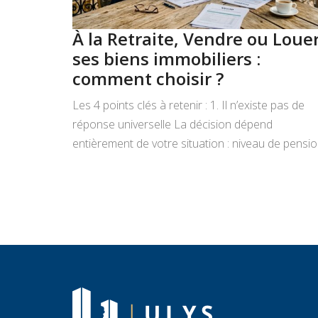
À la Retraite, Vendre ou Loue
ses biens immobiliers :
comment choisir ?
Les 4 points clés à retenir : 1. Il n’existe pas de
réponse universelle La décision dépend
entièrement de votre situation : niveau de pensio
état du bien, projets de vie, appétence pour la
gestion locative et objectifs de transmission.
Vendre libère un capital immédiat ; louer génère
des revenus réguliers. Seule une analyse
personnalisée […]