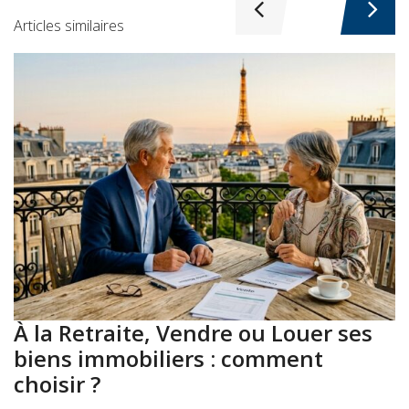
Articles similaires
À la Retraite, Vendre ou Louer ses
A
biens immobiliers : comment
:
choisir ?
a