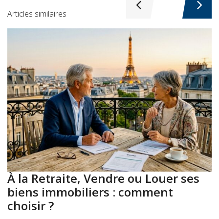
Articles similaires
À la Retraite, Vendre ou Louer ses
A
biens immobiliers : comment
:
choisir ?
a