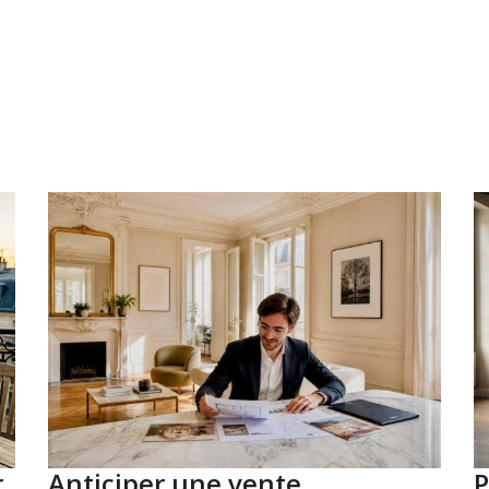
r
Anticiper une vente
P