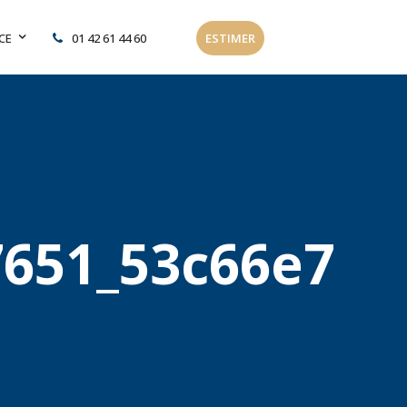
CE
01 42 61 44 60
ESTIMER
7651_53c66e7