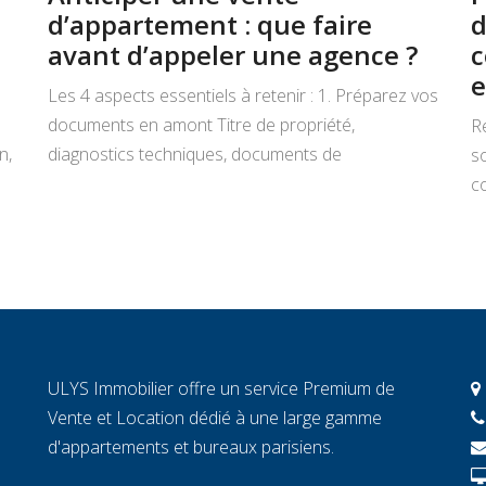
d’appartement : que faire
d
avant d’appeler une agence ?
c
e
Les 4 aspects essentiels à retenir : 1. Préparez vos
documents en amont Titre de propriété,
R
n,
diagnostics techniques, documents de
s
copropriété, justificatifs de travaux : rassemblez
co
tout avant de signer un mandat. Chaque document
L
manquant au moment décisif peut ralentir la
ar
transaction et fragiliser la confiance de l’acheteur.
r
2. Connaissez la valeur réelle de votre […]
c
c
c
ULYS Immobilier offre un service Premium de
éc
Vente et Location dédié à une large gamme
d'appartements et bureaux parisiens.