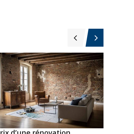
rix d’une rénovation
Top 10