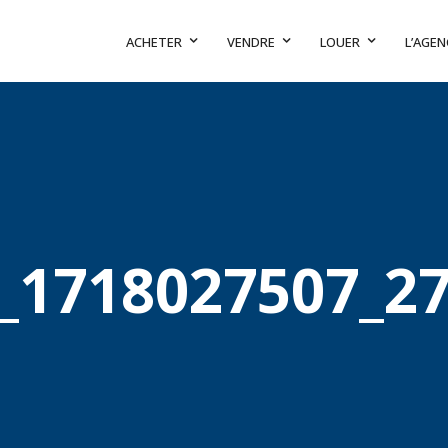
ACHETER
VENDRE
LOUER
L’AGEN
_1718027507_2