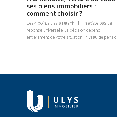
ses biens immobiliers :
comment choisir ?
Les 4 points clés à retenir : 1. Il n’existe pas de
réponse universelle La décision dépend
entièrement de votre situation : niveau de pensio
état du bien, projets de vie, appétence pour la
gestion locative et objectifs de transmission.
Vendre libère un capital immédiat ; louer génère
des revenus réguliers. Seule une analyse
personnalisée […]