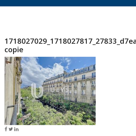
1718027029_1718027817_27833_d7e
copie