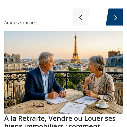
Articles similaires
À la Retraite, Vendre ou Louer ses
A
biens immobiliers : comment
: