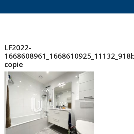
LF2022-
1668608961_1668610925_11132_918
copie