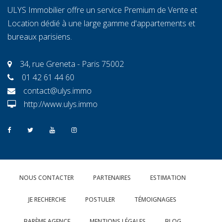
ULYS Immobilier offre un service Premium de Vente et
Location dédié à une large gamme d'appartements et
bureaux parisiens.
34, rue Greneta - Paris 75002
01 42 61 44 60
contact@ulys.immo
http://www.ulys.immo
NOUS CONTACTER
PARTENAIRES
ESTIMATION
JE RECHERCHE
POSTULER
TÉMOIGNAGES
BARÈME AGENCE
MENTIONS LÉGALES
BLOG