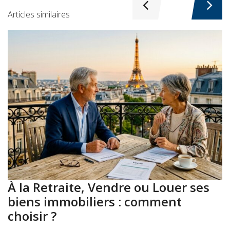
Articles similaires
À la Retraite, Vendre ou Louer ses
A
biens immobiliers : comment
:
choisir ?
a