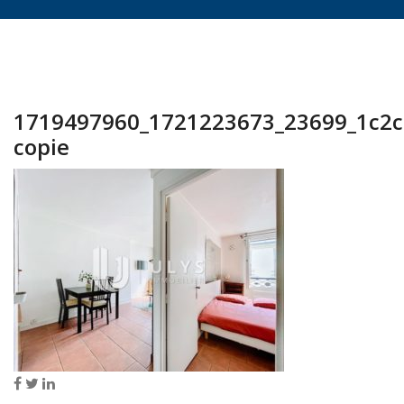
1719497960_1721223673_23699_1c2
copie