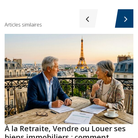
Articles similaires
À la Retraite, Vendre ou Louer ses
A
biens immobiliers : comment
: