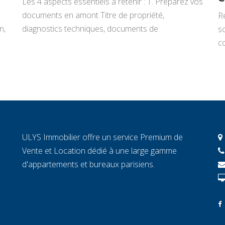
Les 4 aspects essentiels à retenir : 1. Préparez vos
documents en amont Titre de propriété,
R
n,
diagnostics techniques, documents de
s
copropriété, justificatifs de travaux : rassemblez
co
tout avant de signer un mandat. Chaque document
L
manquant au moment décisif peut ralentir la
ar
transaction et fragiliser la confiance de l’acheteur.
r
2. Connaissez la valeur réelle de votre […]
c
c
c
ULYS Immobilier offre un service Premium de
éc
Vente et Location dédié à une large gamme
d'appartements et bureaux parisiens.