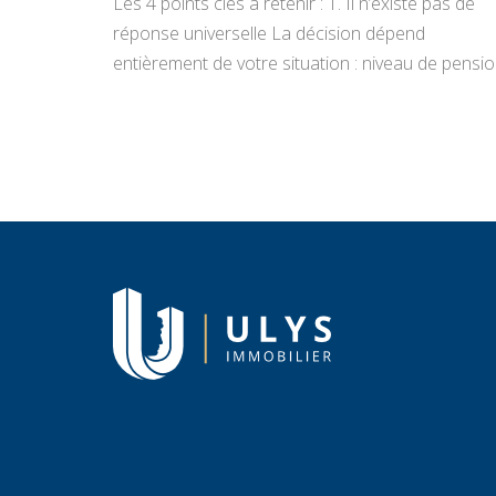
Les 4 points clés à retenir : 1. Il n’existe pas de
réponse universelle La décision dépend
entièrement de votre situation : niveau de pensio
état du bien, projets de vie, appétence pour la
gestion locative et objectifs de transmission.
Vendre libère un capital immédiat ; louer génère
des revenus réguliers. Seule une analyse
personnalisée […]