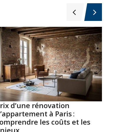
rix d’une rénovation
Top 10
’appartement à Paris :
Paris 
omprendre les coûts et les
2026
njeux