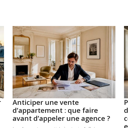
r
Anticiper une vente
P
d’appartement : que faire
d
avant d’appeler une agence ?
c
e