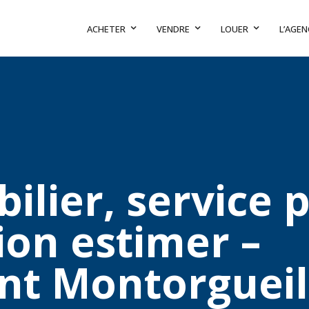
ACHETER
VENDRE
LOUER
L’AGEN
ilier, service
ion estimer –
t Montorgueil