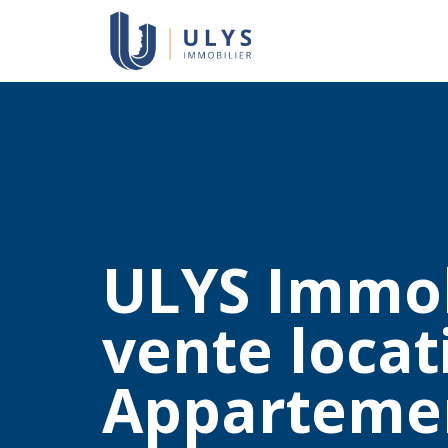
ULYS Immob
vente locat
Appartemen