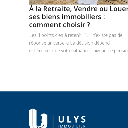
À la Retraite, Vendre ou Loue
ses biens immobiliers :
comment choisir ?
Les 4 points clés à retenir : 1. Il n’existe pas de
réponse universelle La décision dépend
entièrement de votre situation : niveau de pensio
état du bien, projets de vie, appétence pour la
gestion locative et objectifs de transmission.
Vendre libère un capital immédiat ; louer génère
des revenus réguliers. Seule une analyse
personnalisée […]