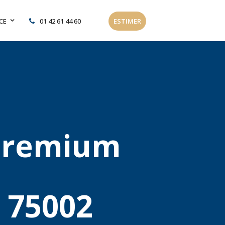
CE
01 42 61 44 60
ESTIMER
 premium
 75002