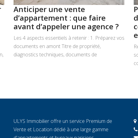
r
Anticiper une vente
P
d’appartement : que faire
d
avant d’appeler une agence ?
c
e
Les 4 aspects essentiels à retenir : 1. Préparez vos
documents en amont Titre de propriété,
R
n,
diagnostics techniques, documents de
s
copropriété, justificatifs de travaux : rassemblez
co
tout avant de signer un mandat. Chaque document
L
manquant au moment décisif peut ralentir la
ar
transaction et fragiliser la confiance de l’acheteur.
r
2. Connaissez la valeur réelle de votre […]
c
c
c
ULYS Immobilier offre un service Premium de
éc
Vente et Location dédié à une large gamme
d'appartements et bureaux parisiens.