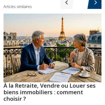
Articles similaires
À la Retraite, Vendre ou Louer ses
A
biens immobiliers : comment
:
choisir ?
a