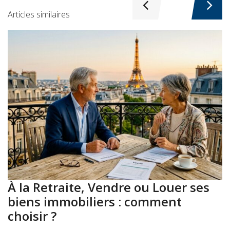
Articles similaires
À la Retraite, Vendre ou Louer ses
A
biens immobiliers : comment
:
choisir ?
a