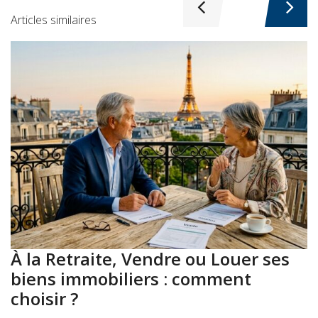
Articles similaires
À la Retraite, Vendre ou Louer ses
A
biens immobiliers : comment
:
choisir ?
a