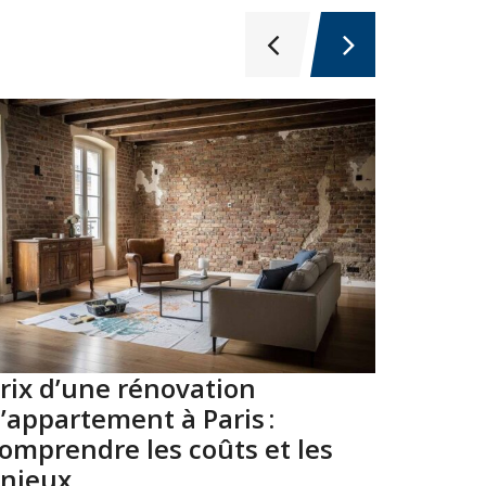
rix d’une rénovation
Top 10
’appartement à Paris :
Paris 
omprendre les coûts et les
2026
njeux