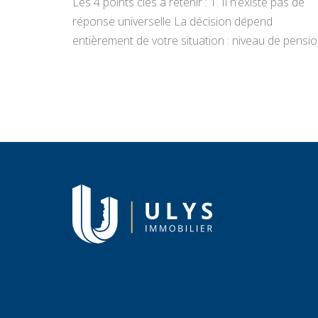
Les 4 points clés à retenir : 1. Il n’existe pas de
réponse universelle La décision dépend
entièrement de votre situation : niveau de pensio
état du bien, projets de vie, appétence pour la
gestion locative et objectifs de transmission.
Vendre libère un capital immédiat ; louer génère
des revenus réguliers. Seule une analyse
personnalisée […]