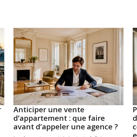
r
Anticiper une vente
P
d’appartement : que faire
d
avant d’appeler une agence ?
c
e