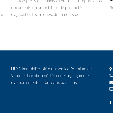
Les 4 aspects essentiels à retenir : 1. Préparez vos
documents en amont Titre de propriété,
R
n,
diagnostics techniques, documents de
s
copropriété, justificatifs de travaux : rassemblez
co
tout avant de signer un mandat. Chaque document
L
manquant au moment décisif peut ralentir la
ar
transaction et fragiliser la confiance de l’acheteur.
r
2. Connaissez la valeur réelle de votre […]
c
c
c
ULYS Immobilier offre un service Premium de
éc
Vente et Location dédié à une large gamme
d'appartements et bureaux parisiens.