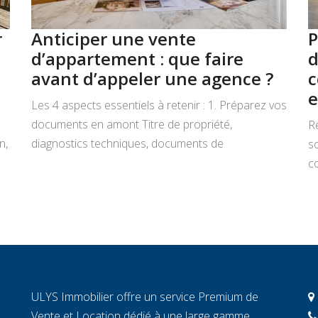
r
Anticiper une vente
P
d’appartement : que faire
d
avant d’appeler une agence ?
c
e
Les 4 aspects essentiels à retenir : 1. Préparez vos
documents en amont Titre de propriété,
R
n,
diagnostics techniques, documents de
s
copropriété, justificatifs de travaux : rassemblez
co
tout avant de signer un mandat. Chaque document
L
manquant au moment décisif peut ralentir la
ar
transaction et fragiliser la confiance de l’acheteur.
r
2. Connaissez la valeur réelle de votre […]
c
c
c
ULYS Immobilier offre un service Premium de
éc
Vente et Location dédié à une large gamme