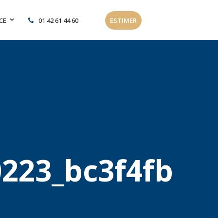
CE
01 42 61 44 60
ESTIMER
223_bc3f4fb