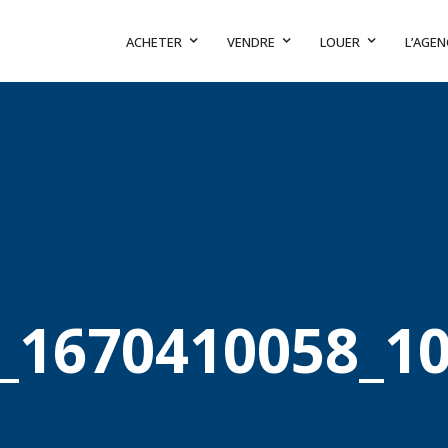
ACHETER
VENDRE
LOUER
L’AGEN
_1670410058_10