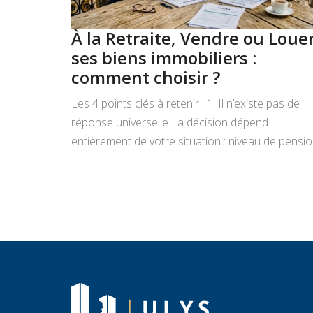
À la Retraite, Vendre ou Loue
ses biens immobiliers :
comment choisir ?
Les 4 points clés à retenir : 1. Il n’existe pas de
réponse universelle La décision dépend
entièrement de votre situation : niveau de pensio
état du bien, projets de vie, appétence pour la
gestion locative et objectifs de transmission.
Vendre libère un capital immédiat ; louer génère
des revenus réguliers. Seule une analyse
personnalisée […]