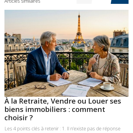
Articles similaires
À la Retraite, Vendre ou Louer ses
A
biens immobiliers : comment
:
choisir ?
a
Les 4 points clés à retenir : 1. Il n’existe pas de réponse
Le