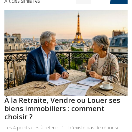
Articles similaires
À la Retraite, Vendre ou Louer ses
A
biens immobiliers : comment
:
choisir ?
a
Les 4 points clés à retenir : 1. Il n’existe pas de réponse
Le