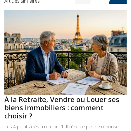
Articles similaires
À la Retraite, Vendre ou Louer ses
A
biens immobiliers : comment
:
choisir ?
a
Les 4 points clés à retenir : 1. Il n’existe pas de réponse
Le