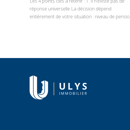
Les 4 points clés à retenir : 1. Il n’existe pas de
réponse universelle La décision dépend
entièrement de votre situation : niveau de pensio
état du bien, projets de vie, appétence pour la
gestion locative et objectifs de transmission.
Vendre libère un capital immédiat ; louer génère
des revenus réguliers. Seule une analyse
personnalisée […]