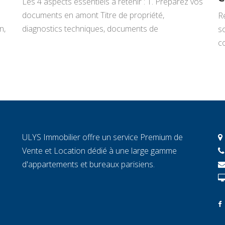
Les 4 aspects essentiels à retenir : 1. Préparez vos
documents en amont Titre de propriété,
R
n,
diagnostics techniques, documents de
s
copropriété, justificatifs de travaux : rassemblez
co
tout avant de signer un mandat. Chaque document
L
manquant au moment décisif peut ralentir la
ar
transaction et fragiliser la confiance de l’acheteur.
r
2. Connaissez la valeur réelle de votre […]
c
c
c
ULYS Immobilier offre un service Premium de
éc
Vente et Location dédié à une large gamme
d'appartements et bureaux parisiens.