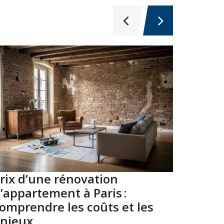
rix d’une rénovation
Top 10
’appartement à Paris :
Paris 
omprendre les coûts et les
2026
njeux