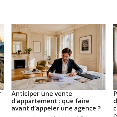
r
Anticiper une vente
P
d’appartement : que faire
d
avant d’appeler une agence ?
c
e