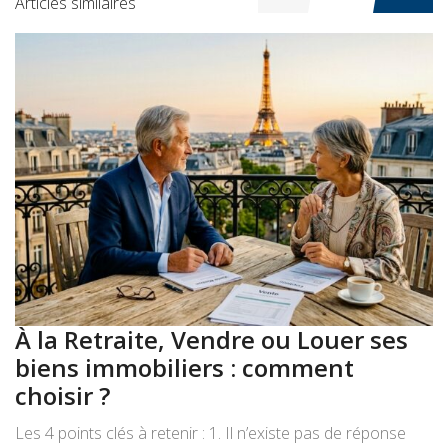
Articles similaires
À la Retraite, Vendre ou Louer ses
A
biens immobiliers : comment
:
choisir ?
a
Les 4 points clés à retenir : 1. Il n’existe pas de réponse
Le