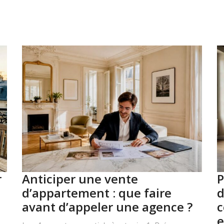
r
Anticiper une vente
P
d’appartement : que faire
d
avant d’appeler une agence ?
c
e