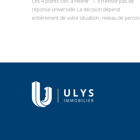
Les 4 points clés à retenir : 1. Il n’existe pas de
réponse universelle La décision dépend
entièrement de votre situation : niveau de pensio
état du bien, projets de vie, appétence pour la
gestion locative et objectifs de transmission.
Vendre libère un capital immédiat ; louer génère
des revenus réguliers. Seule une analyse
personnalisée […]