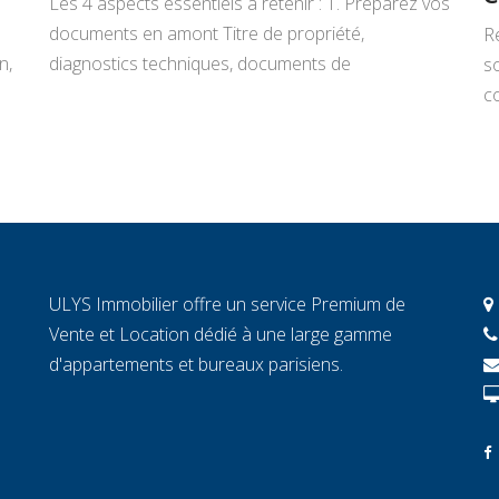
Les 4 aspects essentiels à retenir : 1. Préparez vos
documents en amont Titre de propriété,
R
n,
diagnostics techniques, documents de
s
copropriété, justificatifs de travaux : rassemblez
co
tout avant de signer un mandat. Chaque document
L
manquant au moment décisif peut ralentir la
ar
transaction et fragiliser la confiance de l’acheteur.
r
2. Connaissez la valeur réelle de votre […]
c
c
c
ULYS Immobilier offre un service Premium de
éc
Vente et Location dédié à une large gamme
d'appartements et bureaux parisiens.