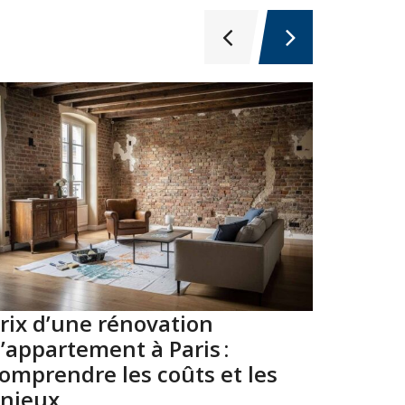
rix d’une rénovation
Top 10
’appartement à Paris :
Paris 
omprendre les coûts et les
2026
njeux