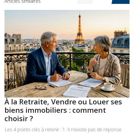
Articles similaires
À la Retraite, Vendre ou Louer ses
A
biens immobiliers : comment
:
choisir ?
a
Les 4 points clés à retenir : 1. Il n’existe pas de réponse
Le