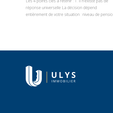
Les 4 points clés à retenir : 1. Il n’existe pas de
réponse universelle La décision dépend
entièrement de votre situation : niveau de pensio
état du bien, projets de vie, appétence pour la
gestion locative et objectifs de transmission.
Vendre libère un capital immédiat ; louer génère
des revenus réguliers. Seule une analyse
personnalisée […]