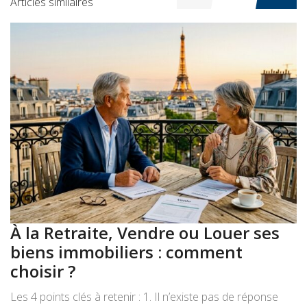
Articles similaires
À la Retraite, Vendre ou Louer ses
A
biens immobiliers : comment
:
choisir ?
a
Les 4 points clés à retenir : 1. Il n’existe pas de réponse
Le