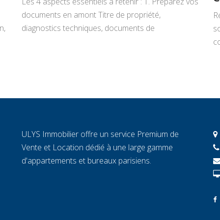
Les 4 aspects essentiels à retenir : 1. Préparez vos
documents en amont Titre de propriété,
R
n,
diagnostics techniques, documents de
s
copropriété, justificatifs de travaux : rassemblez
co
tout avant de signer un mandat. Chaque document
L
manquant au moment décisif peut ralentir la
ar
transaction et fragiliser la confiance de l’acheteur.
r
2. Connaissez la valeur réelle de votre […]
c
c
c
ULYS Immobilier offre un service Premium de
éc
Vente et Location dédié à une large gamme
d'appartements et bureaux parisiens.