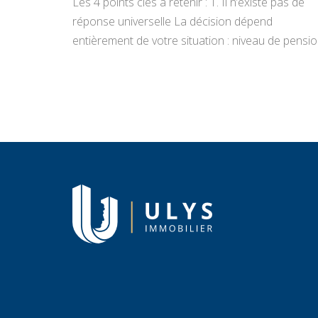
Les 4 points clés à retenir : 1. Il n’existe pas de
réponse universelle La décision dépend
entièrement de votre situation : niveau de pensio
état du bien, projets de vie, appétence pour la
gestion locative et objectifs de transmission.
Vendre libère un capital immédiat ; louer génère
des revenus réguliers. Seule une analyse
personnalisée […]