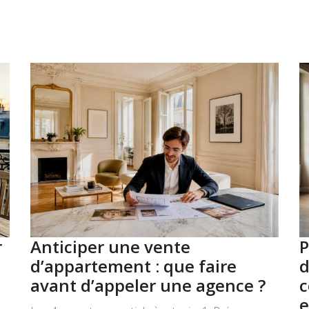
r
Anticiper une vente
P
d’appartement : que faire
d
avant d’appeler une agence ?
c
e