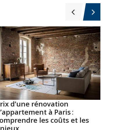
rix d’une rénovation
Top 10
’appartement à Paris :
Paris 
omprendre les coûts et les
2026
njeux