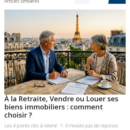
Articles similaires
À la Retraite, Vendre ou Louer ses
A
biens immobiliers : comment
:
choisir ?
a
Les 4 points clés à retenir : 1. Il n’existe pas de réponse
Le