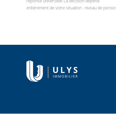
réponse universelle La décision dépend
entièrement de votre situation : niveau de pensio
état du bien, projets de vie, appétence pour la
gestion locative et objectifs de transmission.
Vendre libère un capital immédiat ; louer génère
des revenus réguliers. Seule une analyse
personnalisée […]