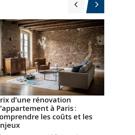
rix d’une rénovation
Top 10
’appartement à Paris :
Paris 
omprendre les coûts et les
2026
njeux
Ces studio