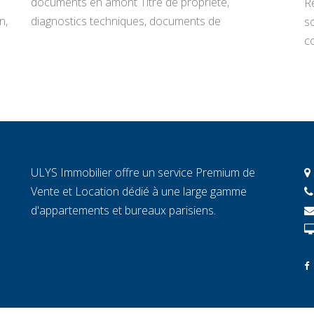
documents en amont Titre de propriété,
R
n,
diagnostics techniques, documents de
s
copropriété, justificatifs de travaux : rassemblez
co
tout avant de signer un mandat. Chaque document
L
manquant au moment décisif peut ralentir la
ar
transaction et fragiliser la confiance de l’acheteur.
r
2. Connaissez la valeur réelle de votre […]
c
c
c
ULYS Immobilier offre un service Premium de
éc
Vente et Location dédié à une large gamme
d'appartements et bureaux parisiens.