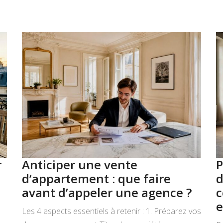
r
Anticiper une vente
P
d’appartement : que faire
d
avant d’appeler une agence ?
c
e
Les 4 aspects essentiels à retenir : 1. Préparez vos