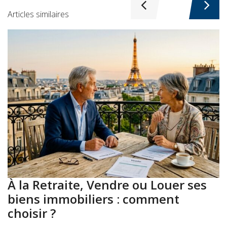
Articles similaires
À la Retraite, Vendre ou Louer ses
A
biens immobiliers : comment
:
choisir ?
a