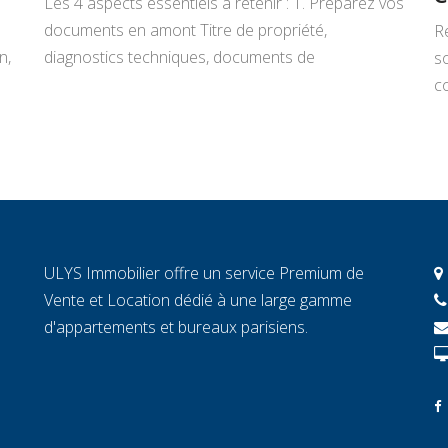
Les 4 aspects essentiels à retenir : 1. Préparez vos
documents en amont Titre de propriété,
R
n,
diagnostics techniques, documents de
s
copropriété, justificatifs de travaux : rassemblez
co
tout avant de signer un mandat. Chaque document
L
manquant au moment décisif peut ralentir la
ar
transaction et fragiliser la confiance de l’acheteur.
r
2. Connaissez la valeur réelle de votre […]
c
c
c
ULYS Immobilier offre un service Premium de
éc
Vente et Location dédié à une large gamme
d'appartements et bureaux parisiens.