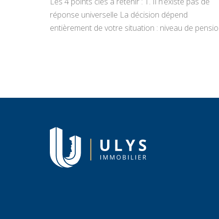
Les 4 points clés à retenir : 1. Il n’existe pas de
réponse universelle La décision dépend
entièrement de votre situation : niveau de pensio
état du bien, projets de vie, appétence pour la
gestion locative et objectifs de transmission.
Vendre libère un capital immédiat ; louer génère
des revenus réguliers. Seule une analyse
personnalisée […]