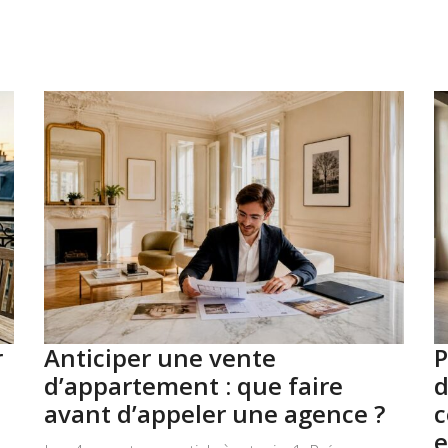
r
Anticiper une vente
P
d’appartement : que faire
d
avant d’appeler une agence ?
c
e