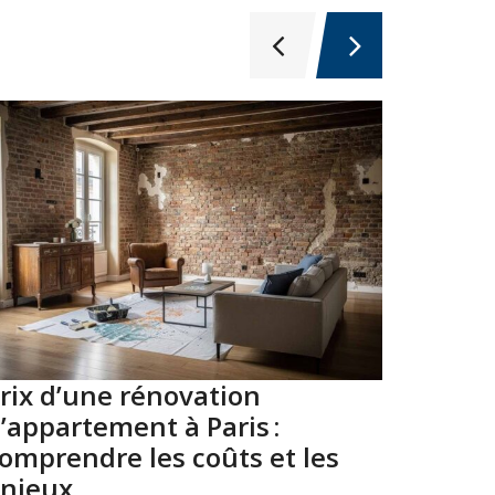
rix d’une rénovation
Top 10
’appartement à Paris :
Paris 
omprendre les coûts et les
2026
njeux