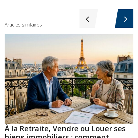
Articles similaires
À la Retraite, Vendre ou Louer ses
A
biens immobiliers : comment
: